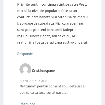
Privirile sunt incontinuu atintite catre Vest,
mix-ul la nivel de populatie face ca un
conflict intre banateni si olteni sa fie mereu
f. aproape de suprafata. Nici cu aradeni nu
sunt prea prieteni banatenii (adeptii
regiunii libere Banat, sau de ce nu, ai
realipirii la fosta paradigma austro-ungara).
Răspunde
Cristina
spune:
26 aprilie 2020 la 20:33
Multumim pentru comentariul detaliat si
opinia ta ca locuitor al oasului.
Răspunde