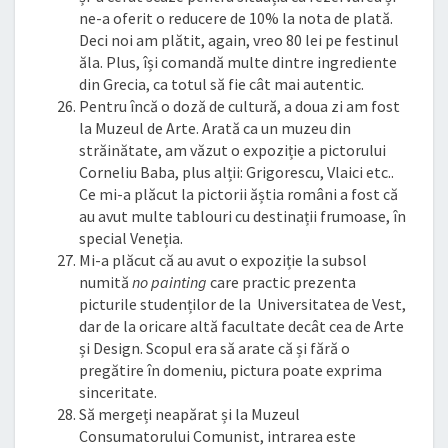
ne-a oferit o reducere de 10% la nota de plată.
Deci noi am plătit, again, vreo 80 lei pe festinul
ăla. Plus, își comandă multe dintre ingrediente
din Grecia, ca totul să fie cât mai autentic.
Pentru încă o doză de cultură, a doua zi am fost
la Muzeul de Arte. Arată ca un muzeu din
străinătate, am văzut o expoziție a pictorului
Corneliu Baba, plus alții: Grigorescu, Vlaici etc..
Ce mi-a plăcut la pictorii ăștia români a fost că
au avut multe tablouri cu destinații frumoase, în
special Veneția.
Mi-a plăcut că au avut o expoziție la subsol
numită
no painting
care practic prezenta
picturile studenților de la Universitatea de Vest,
dar de la oricare altă facultate decât cea de Arte
și Design. Scopul era să arate că și fără o
pregătire în domeniu, pictura poate exprima
sinceritate.
Să mergeți neapărat și la Muzeul
Consumatorului Comunist, intrarea este