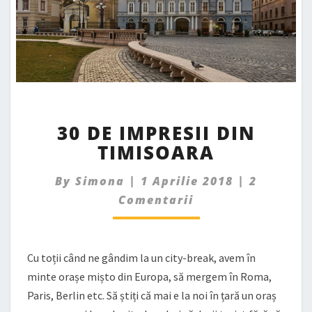
30
30 DE IMPRESII DIN
DE
TIMISOARA
IMPRESII
DIN
Comment
TIMISOARA
By
Simona
|
1 Aprilie 2018
|
2
Comentarii
Cu toții când ne gândim la un city-break, avem în
minte orașe mișto din Europa, să mergem în Roma,
Paris, Berlin etc. Să știți că mai e la noi în țară un oraș