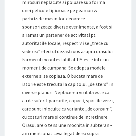
mirosuri neplacute si poluare sub forma
unei pelicule lipicioase pe geamuri &
parbrizele masinilor. deoarece
sponsorizeaza diverse evenimente, a fost si
a ramas un partener de activitati pt
autoritatile locale, respectiv i se „trece cu
vederea” efectul dezastruos asupra orasului.
Farmecul incontestabil al TM este intr-un
moment de cumpana. Se adopta modele
externe si se copiaza. O bucata mare de
istorie este trecuta la capitolul „de sters” in
diverse planuri. Neplacerea vizibila este ca
au de suferit parcurile, copacii, spatiile verzi,
care sunt inlocuite cu variante „de consum”,
cu costuri mare si continue de intretinere.
Orasul are o tensiune mocnita in subteran –
am mentionat ceva legat de ea supra.