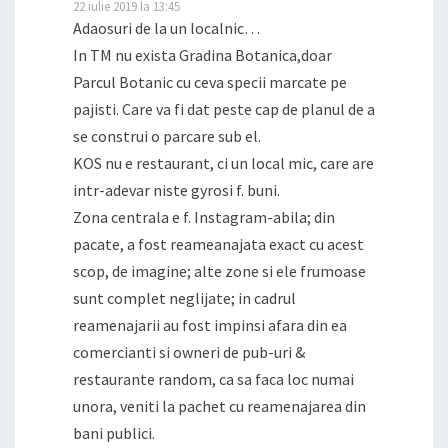
22 iulie 2019 la 13:45
Adaosuri de la un localnic…
In TM nu exista Gradina Botanica,doar
Parcul Botanic cu ceva specii marcate pe
pajisti. Care va fi dat peste cap de planul de a
se construi o parcare sub el.
KOS nu e restaurant, ci un local mic, care are
intr-adevar niste gyrosi f. buni.
Zona centrala e f. Instagram-abila; din
pacate, a fost reameanajata exact cu acest
scop, de imagine; alte zone si ele frumoase
sunt complet neglijate; in cadrul
reamenajarii au fost impinsi afara din ea
comercianti si owneri de pub-uri &
restaurante random, ca sa faca loc numai
unora, veniti la pachet cu reamenajarea din
bani publici.