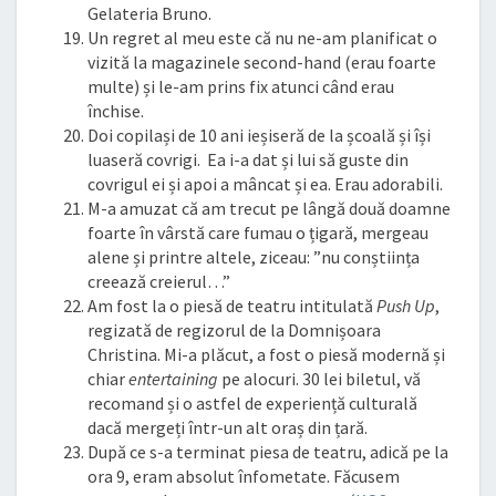
Gelateria Bruno.
Un regret al meu este că nu ne-am planificat o
vizită la magazinele second-hand (erau foarte
multe) și le-am prins fix atunci când erau
închise.
Doi copilași de 10 ani ieșiseră de la școală și își
luaseră covrigi. Ea i-a dat și lui să guste din
covrigul ei și apoi a mâncat și ea. Erau adorabili.
M-a amuzat că am trecut pe lângă două doamne
foarte în vârstă care fumau o țigară, mergeau
alene și printre altele, ziceau: ”nu conștiința
creează creierul…”
Am fost la o piesă de teatru intitulată
Push Up
,
regizată de regizorul de la Domnișoara
Christina. Mi-a plăcut, a fost o piesă modernă și
chiar
entertaining
pe alocuri. 30 lei biletul, vă
recomand și o astfel de experiență culturală
dacă mergeți într-un alt oraș din țară.
După ce s-a terminat piesa de teatru, adică pe la
ora 9, eram absolut înfometate. Făcusem