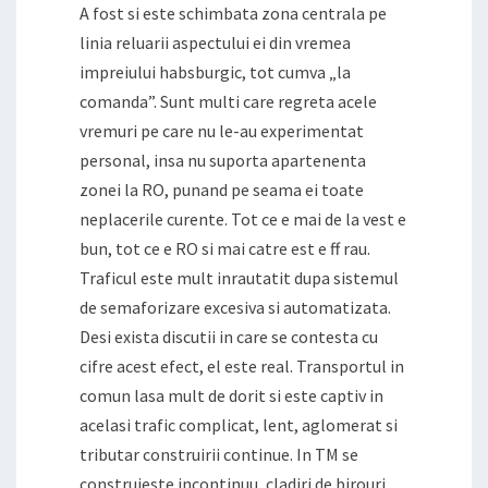
A fost si este schimbata zona centrala pe
linia reluarii aspectului ei din vremea
impreiului habsburgic, tot cumva „la
comanda”. Sunt multi care regreta acele
vremuri pe care nu le-au experimentat
personal, insa nu suporta apartenenta
zonei la RO, punand pe seama ei toate
neplacerile curente. Tot ce e mai de la vest e
bun, tot ce e RO si mai catre est e ff rau.
Traficul este mult inrautatit dupa sistemul
de semaforizare excesiva si automatizata.
Desi exista discutii in care se contesta cu
cifre acest efect, el este real. Transportul in
comun lasa mult de dorit si este captiv in
acelasi trafic complicat, lent, aglomerat si
tributar construirii continue. In TM se
construieste incontinuu, cladiri de birouri