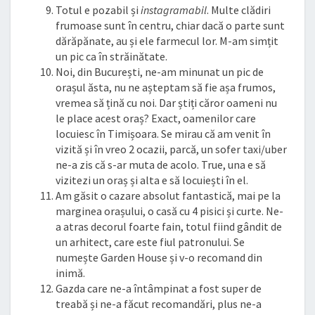
Totul e pozabil și
instagramabil
. Multe clădiri
frumoase sunt în centru, chiar dacă o parte sunt
dărăpănate, au și ele farmecul lor. M-am simțit
un pic ca în străinătate.
Noi, din București, ne-am minunat un pic de
orașul ăsta, nu ne așteptam să fie așa frumos,
vremea să țină cu noi. Dar știți căror oameni nu
le place acest oraș? Exact, oamenilor care
locuiesc în Timișoara. Se mirau că am venit în
vizită și în vreo 2 ocazii, parcă, un sofer taxi/uber
ne-a zis că s-ar muta de acolo. True, una e să
vizitezi un oraș și alta e să locuiești în el.
Am găsit o cazare absolut fantastică, mai pe la
marginea orașului, o casă cu 4 pisici și curte. Ne-
a atras decorul foarte fain, totul fiind gândit de
un arhitect, care este fiul patronului. Se
numește Garden House și v-o recomand din
inimă.
Gazda care ne-a întâmpinat a fost super de
treabă și ne-a făcut recomandări, plus ne-a