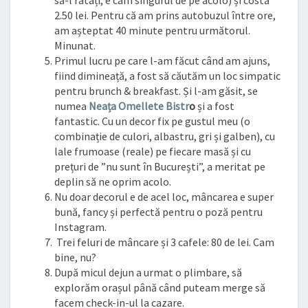
să-l ratați, e cam singurul de pe acolo) și costă
2.50 lei. Pentru că am prins autobuzul între ore,
am așteptat 40 minute pentru următorul.
Minunat.
Primul lucru pe care l-am făcut când am ajuns,
fiind dimineață, a fost să căutăm un loc simpatic
pentru brunch & breakfast. Și l-am găsit, se
numea
Neața Omellete Bistr
o
și a fost
fantastic. Cu un decor fix pe gustul meu (o
combinație de culori, albastru, gri și galben), cu
lale frumoase (reale) pe fiecare masă și cu
prețuri de ”nu sunt în București”, a meritat pe
deplin să ne oprim acolo.
Nu doar decorul e de acel loc, mâncarea e super
bună, fancy și perfectă pentru o poză pentru
Instagram.
Trei feluri de mâncare și 3 cafele: 80 de lei. Cam
bine, nu?
După micul dejun a urmat o plimbare, să
explorăm orașul până când puteam merge să
facem check-in-ul la cazare.