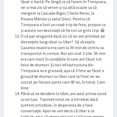
lăsat o hartă. Pe lângă ce să facem în Timișoara,
ne-a mai zis să venim și cu altă ocazie ca să
mergem la Cascada Biger, Cheile Nerei, la
Poiana Mărului și satul Divici. Pentru că
Timișoara a fost un road-trip de fete, propun ca
și aceste noi destinații să fie tot un girls trip. 😀
O să par arogantă dacă zic că ne-am plimbat pe
distanțele lungi doar cu Uber? Să vă explic.
Cazarea noastra era cam la 30 min de centru cu
transportul în comun. Noi am stat 2 zile. 30 min
era cam mult în condițiile în care am făcut tot
felul de drumuri. Și nici infrastructura din
Timișoara nu e grozavă, așa că 3 fete au făcut o
groază de drumuri cu Uber care la final ne-au
costat pe fiecare parte cam 40 lei, în total. Cam
bine.
Până să ne decidem la Uber, am avut prima cursă
cu un taxi. Taximetristul ne-a întrebat dacă
suntem ortodoxe, în disperarea de a face
conversație. Apoi ne-am decis că Uber e ce
trebuie, plus că venea instant și găseam mereu