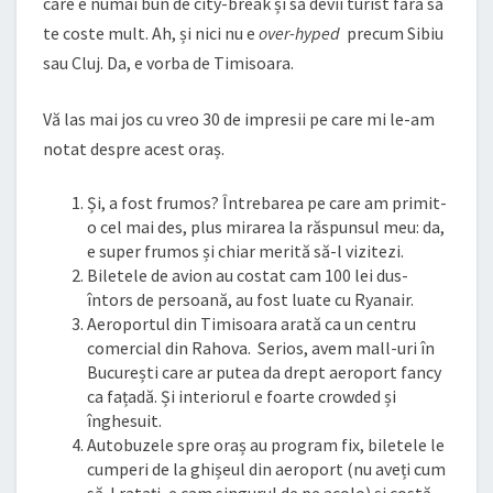
care e numai bun de city-break și să devii turist fără să
te coste mult. Ah, și nici nu e
over-hyped
precum Sibiu
sau Cluj. Da, e vorba de Timisoara.
Vă las mai jos cu vreo 30 de impresii pe care mi le-am
notat despre acest oraș.
Și, a fost frumos? Întrebarea pe care am primit-
o cel mai des, plus mirarea la răspunsul meu: da,
e super frumos și chiar merită să-l vizitezi.
Biletele de avion au costat cam 100 lei dus-
întors de persoană, au fost luate cu Ryanair.
Aeroportul din Timisoara arată ca un centru
comercial din Rahova. Serios, avem mall-uri în
București care ar putea da drept aeroport fancy
ca fațadă. Și interiorul e foarte crowded și
înghesuit.
Autobuzele spre oraș au program fix, biletele le
cumperi de la ghișeul din aeroport (nu aveți cum