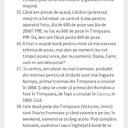
mașină.
Când am plecat de acasă, Cătălin (prietenul
meu) m-a întrebat: ce card să-ți dau pentru
aparatul foto, ăla de 600 de poze sau ăla de
2000? Pfff, nu fac eu 600 de poze în Timișoara.
Pfff. Da, deci am făcut peste 600 de poze.
A fost o ocazie bună pentru mine să mai exersez
tehnica de poze, mai ales pe oameni (eu tot
timpul pozez orice, dar nu oameni). Diana, Cami,
cum m-am descurcat?
În centru, am văzut nu mai tramvaie, probabil
din motivul pentru că străzile sunt mai înguste.
Apropo, primul tramvai din Timișoara a circulat
în 1868. Și deși se crede că primul din România a
fost în Timișoara, de fapt a circulat în
Lipova
, în
1860. Cică.
Cele două piețe din Timișoara (Victoriei, Unirii)
sunt foarte frumoase și când soarele e pe cer, în
weekend, oamenii se strâng acolo. Poți cumpăra
baloane, suveniruri sau o înghețată bună de la