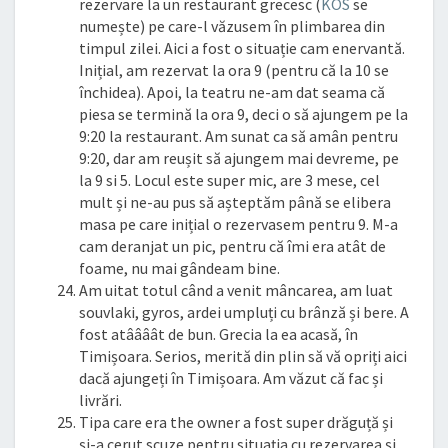
rezervare la un restaurant grecesc (
KOS
se
numește) pe care-l văzusem în plimbarea din
timpul zilei. Aici a fost o situație cam enervantă.
Inițial, am rezervat la ora 9 (pentru că la 10 se
închidea). Apoi, la teatru ne-am dat seama că
piesa se termină la ora 9, deci o să ajungem pe la
9:20 la restaurant. Am sunat ca să amân pentru
9:20, dar am reușit să ajungem mai devreme, pe
la 9 si 5. Locul este super mic, are 3 mese, cel
mult și ne-au pus să așteptăm până se elibera
masa pe care inițial o rezervasem pentru 9. M-a
cam deranjat un pic, pentru că îmi era atât de
foame, nu mai gândeam bine.
Am uitat totul când a venit mâncarea, am luat
souvlaki, gyros, ardei umpluți cu brânză și bere. A
fost atâââât de bun. Grecia la ea acasă, în
Timișoara. Serios, merită din plin să vă opriți aici
dacă ajungeți în Timișoara. Am văzut că fac și
livrări.
Tipa care era the owner a fost super drăguță și
și-a cerut scuze pentru situația cu rezervarea și