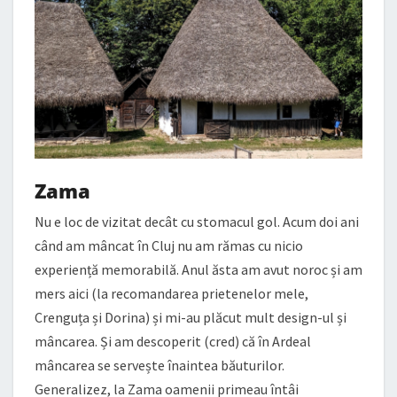
Zama
Nu e loc de vizitat decât cu stomacul gol. Acum doi ani
când am mâncat în Cluj nu am rămas cu nicio
experiență memorabilă. Anul ăsta am avut noroc și am
mers aici (la recomandarea prietenelor mele,
Crenguța și Dorina) și mi-au plăcut mult design-ul și
mâncarea. Și am descoperit (cred) că în Ardeal
mâncarea se servește înaintea băuturilor.
Generalizez, la Zama oamenii primeau întâi