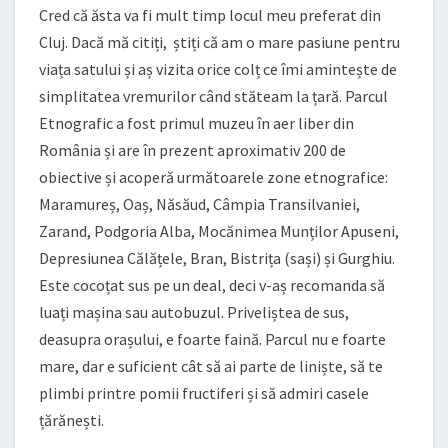
Cred că ăsta va fi mult timp locul meu preferat din
Cluj. Dacă mă citiți, știți că am o mare pasiune pentru
viața satului și aș vizita orice colț ce îmi amintește de
simplitatea vremurilor când stăteam la țară. Parcul
Etnografic a fost primul muzeu în aer liber din
România și are în prezent aproximativ 200 de
obiective și acoperă următoarele zone etnografice:
Maramureș, Oaș, Năsăud, Câmpia Transilvaniei,
Zarand, Podgoria Alba, Mocănimea Munților Apuseni,
Depresiunea Călățele, Bran, Bistrița (sași) și Gurghiu.
Este cocoțat sus pe un deal, deci v-aș recomanda să
luați mașina sau autobuzul. Priveliștea de sus,
deasupra orașului, e foarte faină. Parcul nu e foarte
mare, dar e suficient cât să ai parte de liniște, să te
plimbi printre pomii fructiferi și să admiri casele
țărănești.