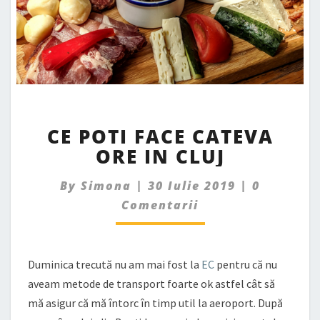
CE
CE POTI FACE CATEVA
POTI
ORE IN CLUJ
FACE
CATEVA
Comment
ORE
By
Simona
|
30 Iulie 2019
|
0
IN
Comentarii
CLUJ
Duminica trecută nu am mai fost la
EC
pentru că nu
aveam metode de transport foarte ok astfel cât să
mă asigur că mă întorc în timp util la aeroport. După