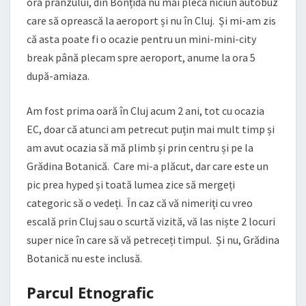
ora prânzului, din Bonțida nu mai pleca niciun autobuz
care să oprească la aeroport și nu în Cluj. Și mi-am zis
că asta poate fi o ocazie pentru un mini-mini-city
break până plecam spre aeroport, anume la ora 5
după-amiaza.
Am fost prima oară în Cluj acum 2 ani, tot cu ocazia
EC, doar că atunci am petrecut puțin mai mult timp și
am avut ocazia să mă plimb și prin centru și pe la
Grădina Botanică. Care mi-a plăcut, dar care este un
pic prea hyped și toată lumea zice să mergeți
categoric să o vedeți. În caz că vă nimeriți cu vreo
escală prin Cluj sau o scurtă vizită, vă las niște 2 locuri
super nice în care să vă petreceți timpul. Și nu, Grădina
Botanică nu este inclusă.
Parcul Etnografic