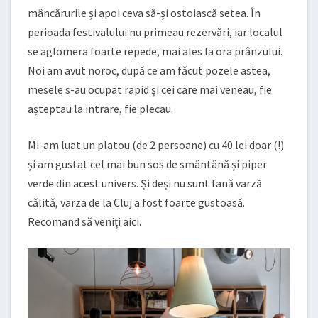
mâncărurile și apoi ceva să-și ostoiască setea. În
perioada festivalului nu primeau rezervări, iar localul
se aglomera foarte repede, mai ales la ora prânzului.
Noi am avut noroc, după ce am făcut pozele astea,
mesele s-au ocupat rapid și cei care mai veneau, fie
așteptau la intrare, fie plecau.
Mi-am luat un platou (de 2 persoane) cu 40 lei doar (!)
și am gustat cel mai bun sos de smântână și piper
verde din acest univers. Și deși nu sunt fană varză
călită, varza de la Cluj a fost foarte gustoasă.
Recomand să veniți aici.