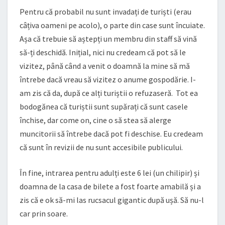
Pentru că probabil nu sunt invadați de turiști (erau
câțiva oameni pe acolo), o parte din case sunt încuiate.
Așa că trebuie să aștepți un membru din staff să vină
să-ți deschidă. Inițial, nici nu credeam că pot să le
vizitez, până când a venit o doamnă la mine să mă
întrebe dacă vreau să vizitez o anume gospodărie. I-
am zis că da, după ce alți turiștii o refuzaseră. Tot ea
bodogănea că turiștii sunt supărați că sunt casele
închise, dar come on, cine o să stea să alerge
muncitorii să întrebe dacă pot fi deschise. Eu credeam
că sunt în revizii de nu sunt accesibile publicului.
În fine, intrarea pentru adulți este 6 lei (un chilipir) și
doamna de la casa de bilete a fost foarte amabilă și a
zis că e ok să-mi las rucsacul gigantic după ușă. Să nu-l
car prin soare.