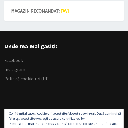
MAGAZIN RECOMANDAT:
FAVI
Unde ma mai gasiți:
Facebook
Instagram
Politică cookie-uri (UE)
Confidențialitate și cookie-uri: acest site folosește cookie-uri. Dacă continui să
folosești acest site web, ești de acord cu utilizarea lor.
Pentru a afla mai multe, inclusiv cum să controlezi cookie-urile, uită-te aici: