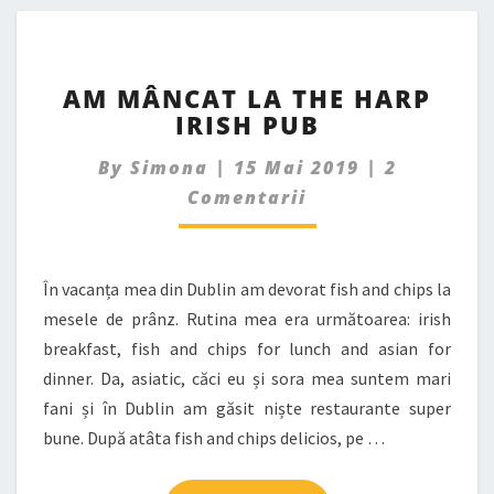
AM
AM MÂNCAT LA THE HARP
MÂNCAT
IRISH PUB
LA
THE
Comments
By
Simona
|
15 Mai 2019
|
2
HARP
IRISH
Comentarii
PUB
În vacanța mea din Dublin am devorat fish and chips la
mesele de prânz. Rutina mea era următoarea: irish
breakfast, fish and chips for lunch and asian for
dinner. Da, asiatic, căci eu și sora mea suntem mari
fani și în Dublin am găsit niște restaurante super
bune. După atâta fish and chips delicios, pe …