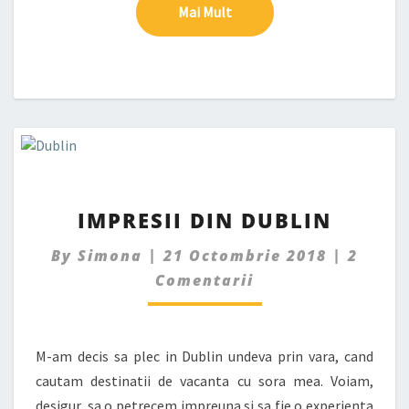
Mai Mult
Mai Mult
IMPRESII
IMPRESII DIN DUBLIN
DIN
DUBLIN
Comme
By
Simona
|
21 Octombrie 2018
|
2
Comentarii
M-am decis sa plec in Dublin undeva prin vara, cand
cautam destinatii de vacanta cu sora mea. Voiam,
desigur, sa o petrecem impreuna si sa fie o experienta