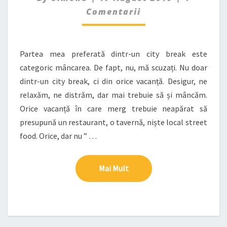
AM
Comentarii
MÂNCAT
FOARTE
BINE
Partea mea preferată dintr-un city break este
categoric mâncarea. De fapt, nu, mă scuzați. Nu doar
dintr-un city break, ci din orice vacanță. Desigur, ne
relaxăm, ne distrăm, dar mai trebuie să și mâncăm.
Orice vacanță în care merg trebuie neapărat să
presupună un restaurant, o tavernă, niște local street
food. Orice, dar nu ” …
Mai Mult
Mai Mult