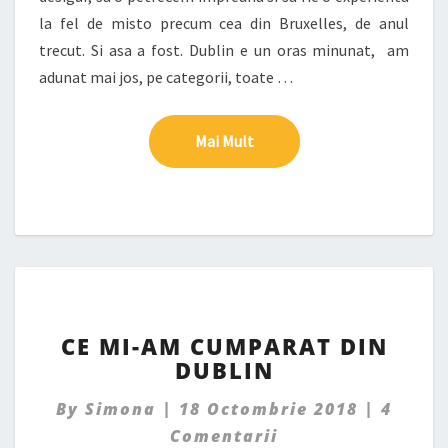
la fel de misto precum cea din Bruxelles, de anul
trecut. Si asa a fost. Dublin e un oras minunat, am
adunat mai jos, pe categorii, toate …
Mai Mult
Mai Mult
CE
CE MI-AM CUMPARAT DIN
MI-
DUBLIN
AM
CUMPARAT
Comme
By
Simona
|
18 Octombrie 2018
|
4
DIN
DUBLIN
Comentarii