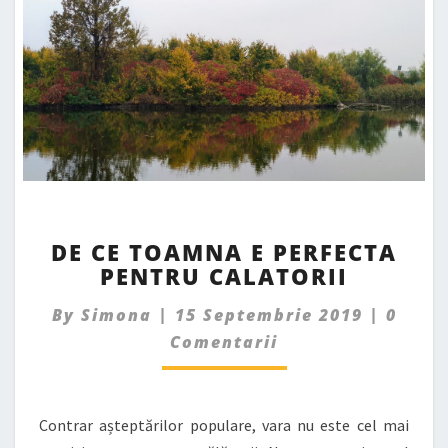
DE
DE CE TOAMNA E PERFECTA
CE
PENTRU CALATORII
TOAMNA
E
Comme
By
Simona
|
15 Septembrie 2019
|
0
PERFECTA
PENTRU
Comentarii
CALATORII
Contrar așteptărilor populare, vara nu este cel mai