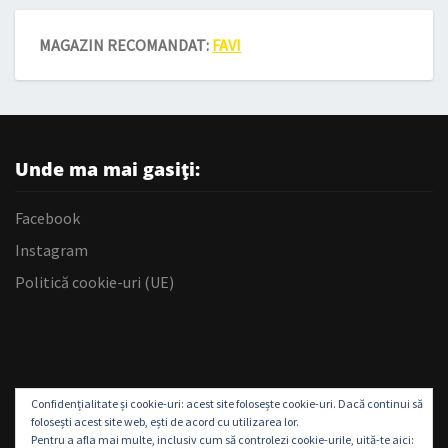
MAGAZIN RECOMANDAT:
FAVI
Unde ma mai gasiți:
Facebook
Instagram
Politică cookie-uri (UE)
Confidențialitate și cookie-uri: acest site folosește cookie-uri. Dacă continui să
folosești acest site web, ești de acord cu utilizarea lor.
Pentru a afla mai multe, inclusiv cum să controlezi cookie-urile, uită-te aici: