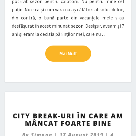
potrivit sezon pentru călătorii. Nu pentru mine cel
puțin. Nu e ca și cum vara nu aș călători absolut deloc,
din contră, o bună parte din vacanțele mele s-au
desfășurat în acest minunat sezon. Desigur, aveam și 7
ani și eram la decizia părinților mei, care nu …
Mai Mult
Mai Mult
CITY
CITY BREAK-URI ÎN CARE AM
BREAK-
MÂNCAT FOARTE BINE
URI
ÎN
Commen
By
Simona
|
17 August 2019
|
4
CARE