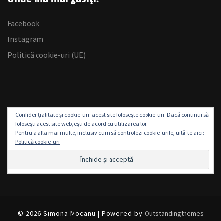
Facebook
Instagram
Politică cookie-uri (UE)
Confidențialitate și cookie-uri: acest site folosește cookie-uri. Dacă continui să
folosești acest site web, ești de acord cu utilizarea lor.
Pentru a afla mai multe, inclusiv cum să controlezi cookie-urile, uită-te aici:
Politică cookie-uri
© 2026 Simona Mocanu | Powered by
Outstandingthemes