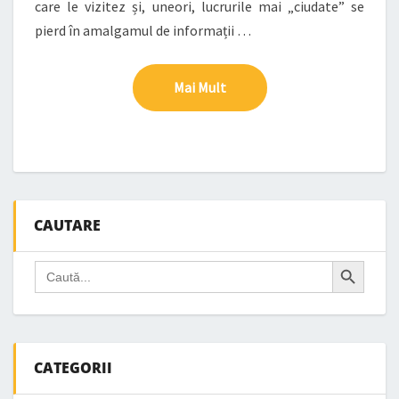
care le vizitez și, uneori, lucrurile mai „ciudate” se
pierd în amalgamul de informații …
Mai Mult
Mai Mult
CAUTARE
Search Button
Search
for:
CATEGORII