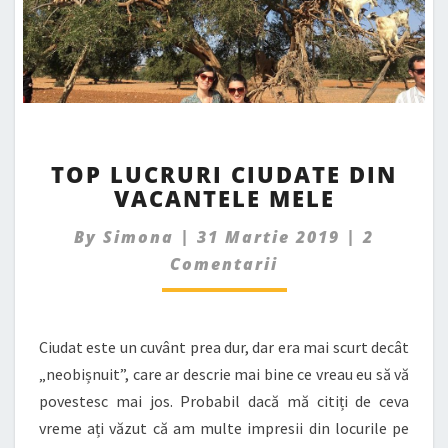
TOP
TOP LUCRURI CIUDATE DIN
LUCRURI
VACANTELE MELE
CIUDATE
DIN
Commen
By
Simona
|
31 Martie 2019
|
2
VACANTELE
MELE
Comentarii
Ciudat este un cuvânt prea dur, dar era mai scurt decât
„neobișnuit”, care ar descrie mai bine ce vreau eu să vă
povestesc mai jos. Probabil dacă mă citiți de ceva
vreme ați văzut că am multe impresii din locurile pe