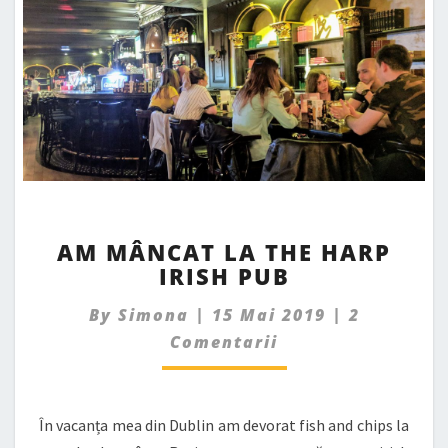
AM
AM MÂNCAT LA THE HARP
MÂNCAT
IRISH PUB
LA
THE
Comments
By
Simona
|
15 Mai 2019
|
2
HARP
IRISH
Comentarii
PUB
În vacanța mea din Dublin am devorat fish and chips la