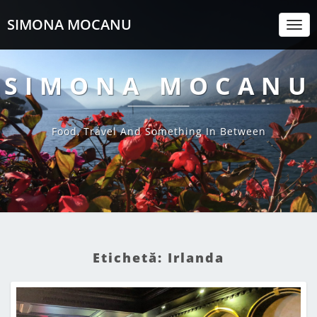
SIMONA MOCANU
Togg
Navi
SIMONA MOCANU
Food, Travel And Something In Between
Etichetă:
Irlanda