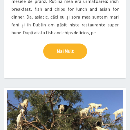
mesele de prânz. Rutina mea era următoarea: irish
breakfast, fish and chips for lunch and asian for
dinner. Da, asiatic, căci eu și sora mea suntem mari
fani și în Dublin am găsit niște restaurante super
bune. După atâta fish and chips delicios, pe …
Mai Mult
Mai Mult