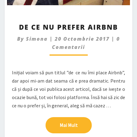
DE
DE CE NU PREFER AIRBNB
CE
NU
Comme
By
Simona
|
20 Octombrie 2017
|
0
PREFER
Comentarii
AIRBNB
Inițial voiam să pun titlul ”de ce nu îmi place Airbnb”,
dar apoi mi-am dat seama că e prea dramatic. Pentru
că și după ce voi publica acest articol, dacă se ivește o
ocazie bună, tot voi folosi platforma. Însă hai să zic de
ce nu o prefer și, în general, aleg să mă cazez …
Mai Mult
Mai Mult