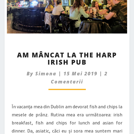
AM
AM MÂNCAT LA THE HARP
MÂNCAT
IRISH PUB
LA
THE
Comments
By
Simona
|
15 Mai 2019
|
2
HARP
IRISH
Comentarii
PUB
În vacanța mea din Dublin am devorat fish and chips la
mesele de prânz. Rutina mea era următoarea: irish
breakfast, fish and chips for lunch and asian for
dinner. Da, asiatic, căci eu și sora mea suntem mari