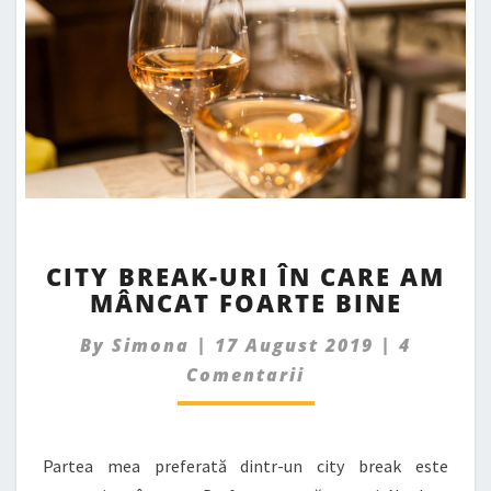
CITY
CITY BREAK-URI ÎN CARE AM
BREAK-
MÂNCAT FOARTE BINE
URI
ÎN
Commen
By
Simona
|
17 August 2019
|
4
CARE
AM
Comentarii
MÂNCAT
FOARTE
BINE
Partea mea preferată dintr-un city break este