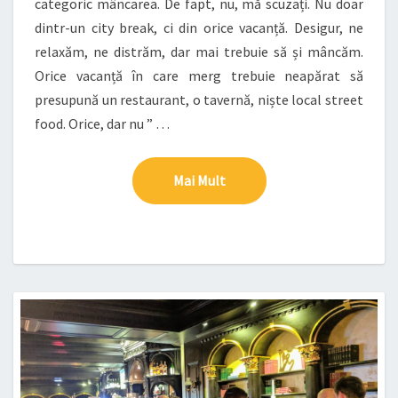
categoric mâncarea. De fapt, nu, mă scuzați. Nu doar
dintr-un city break, ci din orice vacanță. Desigur, ne
relaxăm, ne distrăm, dar mai trebuie să și mâncăm.
Orice vacanță în care merg trebuie neapărat să
presupună un restaurant, o tavernă, niște local street
food. Orice, dar nu ” …
Mai Mult
Mai Mult