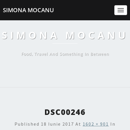
SIMONA MOCANU
Togg
Navi
SIMONA MOCANU
Food, Travel And Something In Between
DSC00246
Published
18 Iunie 2017
At
1602 × 901
In