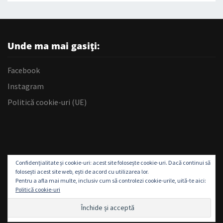
Unde ma mai gasiți:
Facebook
Instagram
Politică cookie-uri (UE)
Confidențialitate și cookie-uri: acest site folosește cookie-uri. Dacă continui să
folosești acest site web, ești de acord cu utilizarea lor.
Pentru a afla mai multe, inclusiv cum să controlezi cookie-urile, uită-te aici:
Politică cookie-uri