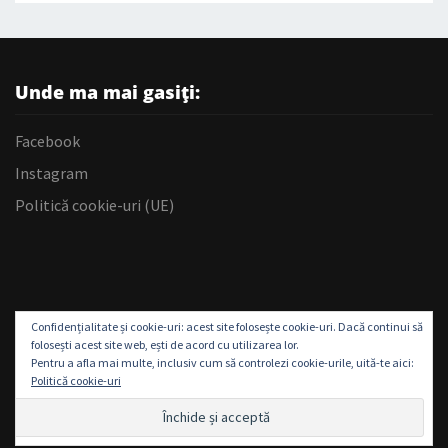
Unde ma mai gasiți:
Facebook
Instagram
Politică cookie-uri (UE)
Confidențialitate și cookie-uri: acest site folosește cookie-uri. Dacă continui să
folosești acest site web, ești de acord cu utilizarea lor.
Pentru a afla mai multe, inclusiv cum să controlezi cookie-urile, uită-te aici:
Politică cookie-uri