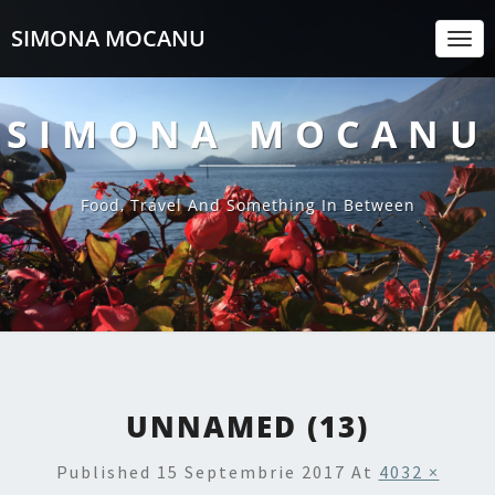
SIMONA MOCANU
Togg
Navi
SIMONA MOCANU
Food, Travel And Something In Between
UNNAMED (13)
Published
15 Septembrie 2017
At
4032 ×