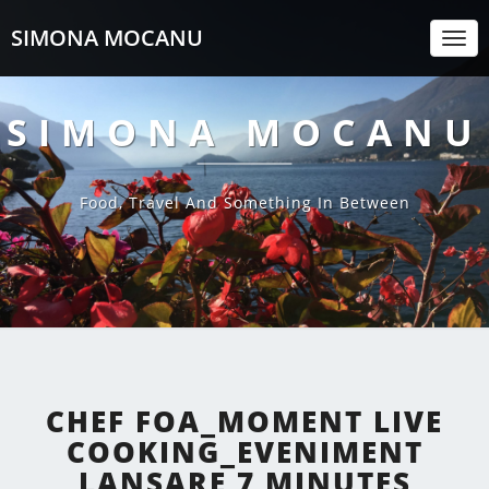
SIMONA MOCANU
Togg
Navi
SIMONA MOCANU
Food, Travel And Something In Between
CHEF FOA_MOMENT LIVE
COOKING_EVENIMENT
LANSARE 7 MINUTES