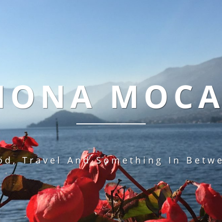
MONA MOC
od, Travel And Something In Betw