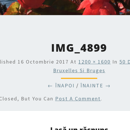
IMG_4899
lished
16 Octombrie 2017
At
1200 × 1600
In
50 
Bruxelles Si Bruges
← ÎNAPOI
/
ÎNAINTE →
Closed, But You Can
Post A Comment
.
Lasă un răspuns