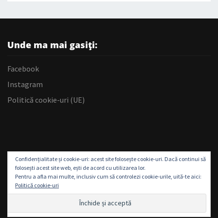
Unde ma mai gasiți:
Facebook
Instagram
Politică cookie-uri (UE)
Confidențialitate și cookie-uri: acest site folosește cookie-uri. Dacă continui să
folosești acest site web, ești de acord cu utilizarea lor.
Pentru a afla mai multe, inclusiv cum să controlezi cookie-urile, uită-te aici:
Politică cookie-uri