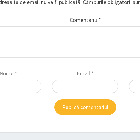
dresa ta de email nu va fi publicată.
Câmpurile obligatorii s
Comentariu
*
Nume
*
Email
*