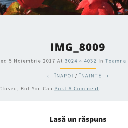
IMG_8009
hed
5 Noiembrie 2017
At
3024 × 4032
In
Toamna 
← ÎNAPOI
/
ÎNAINTE →
Closed, But You Can
Post A Comment
.
Lasă un răspuns