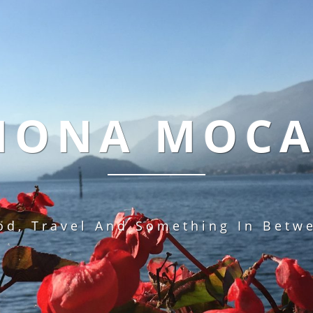
MONA MOC
od, Travel And Something In Betw