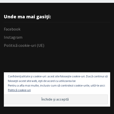
Unde ma mai gasiți:
Facebook
Instagram
Politică cookie-uri (UE)
Confidențialitate și cookie-uri: acest site folosește cookie-uri. Dacă continui să
folosești acest site web, ești de acord cu utilizarea lor.
Pentru a afla mai multe, inclusiv cum să controlezi cookie-urile, uită-te aici:
Politică cookie-uri