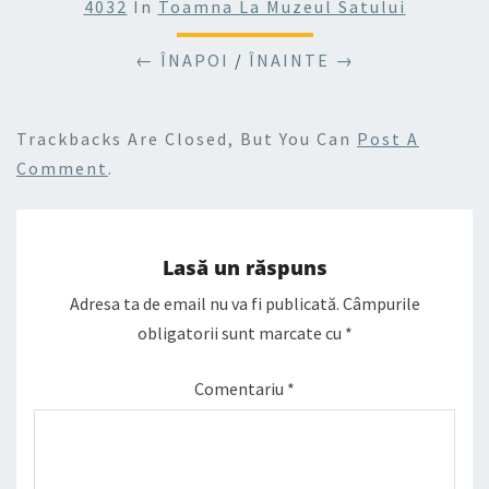
4032
In
Toamna La Muzeul Satului
← ÎNAPOI
/
ÎNAINTE →
Trackbacks Are Closed, But You Can
Post A
Comment
.
Lasă un răspuns
Adresa ta de email nu va fi publicată.
Câmpurile
obligatorii sunt marcate cu
*
Comentariu
*