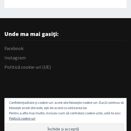
Unde ma mai gasiți:
Facebook
Instagram
Politică cookie-uri (UE)
Confidențialitate și cookie-uri: acest site folosește cookie-uri. Dacă continui să
folosești acest site web, ești de acord cu utilizarea lor.
Pentru a afla mai multe, inclusiv cum să controlezi cookie-urile, uită-te aici:
Politică cookie-uri