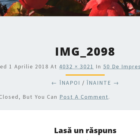
IMG_2098
hed
1 Aprilie 2018
At
4032 × 3021
In
50 De Impre
← ÎNAPOI
/
ÎNAINTE →
Closed, But You Can
Post A Comment
.
Lasă un răspuns