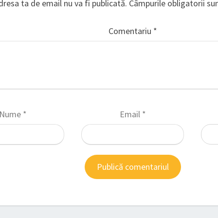
dresa ta de email nu va fi publicată.
Câmpurile obligatorii s
Comentariu
*
Nume
*
Email
*