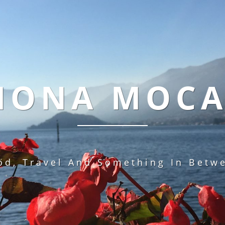
MONA MOC
od, Travel And Something In Betw