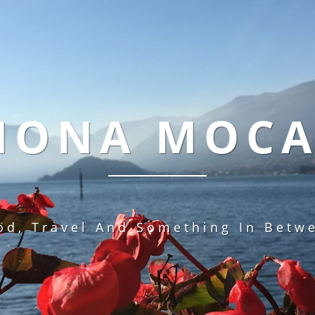
MONA MOC
od, Travel And Something In Betw