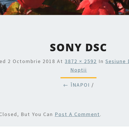
SONY DSC
hed
2 Octombrie 2018
At
3872 × 2592
In
Sesiune 
Noptii
← ÎNAPOI
/
Closed, But You Can
Post A Comment
.