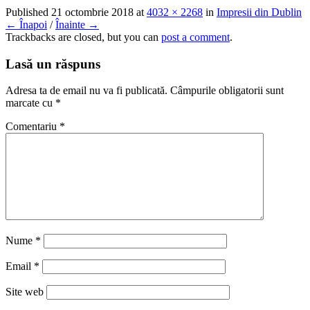
Published
21 octombrie 2018
at
4032 × 2268
in
Impresii din Dublin
← Înapoi
/
Înainte →
Trackbacks are closed, but you can
post a comment
.
Lasă un răspuns
Adresa ta de email nu va fi publicată.
Câmpurile obligatorii sunt
marcate cu
*
Comentariu
*
Nume
*
Email
*
Site web