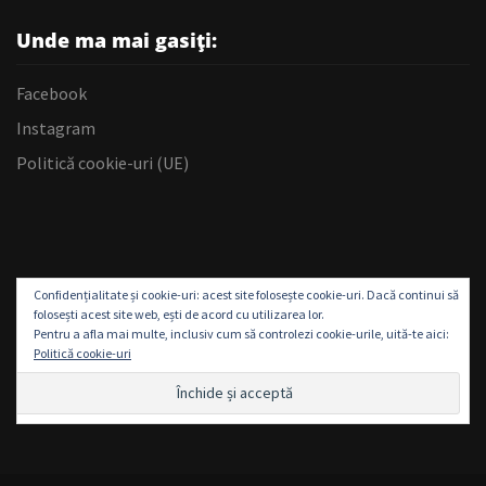
Unde ma mai gasiți:
Facebook
Instagram
Politică cookie-uri (UE)
Confidențialitate și cookie-uri: acest site folosește cookie-uri. Dacă continui să
folosești acest site web, ești de acord cu utilizarea lor.
Pentru a afla mai multe, inclusiv cum să controlezi cookie-urile, uită-te aici:
Politică cookie-uri