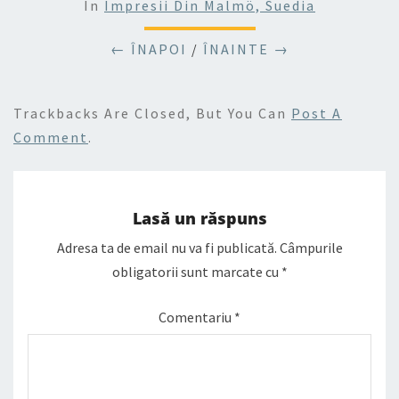
In
Impresii Din Malmö, Suedia
← ÎNAPOI
/
ÎNAINTE →
Trackbacks Are Closed, But You Can
Post A
Comment
.
Lasă un răspuns
Adresa ta de email nu va fi publicată.
Câmpurile
obligatorii sunt marcate cu
*
Comentariu
*