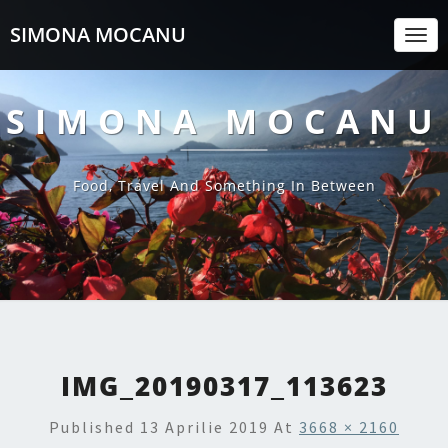
SIMONA MOCANU
Togg
Navi
SIMONA MOCANU
Food, Travel And Something In Between
IMG_20190317_113623
Published
13 Aprilie 2019
At
3668 × 2160