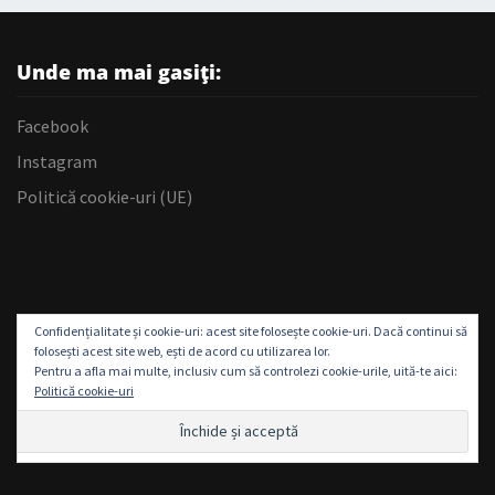
Unde ma mai gasiți:
Facebook
Instagram
Politică cookie-uri (UE)
Confidențialitate și cookie-uri: acest site folosește cookie-uri. Dacă continui să
folosești acest site web, ești de acord cu utilizarea lor.
Pentru a afla mai multe, inclusiv cum să controlezi cookie-urile, uită-te aici:
Politică cookie-uri