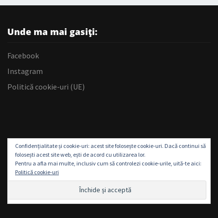
Unde ma mai gasiți:
Facebook
Instagram
Politică cookie-uri (UE)
Confidențialitate și cookie-uri: acest site folosește cookie-uri. Dacă continui să
folosești acest site web, ești de acord cu utilizarea lor.
Pentru a afla mai multe, inclusiv cum să controlezi cookie-urile, uită-te aici:
Politică cookie-uri