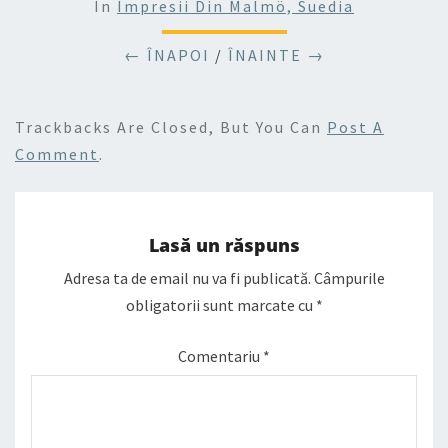
In
Impresii Din Malmö, Suedia
← ÎNAPOI
/
ÎNAINTE →
Trackbacks Are Closed, But You Can
Post A
Comment
.
Lasă un răspuns
Adresa ta de email nu va fi publicată.
Câmpurile
obligatorii sunt marcate cu
*
Comentariu
*