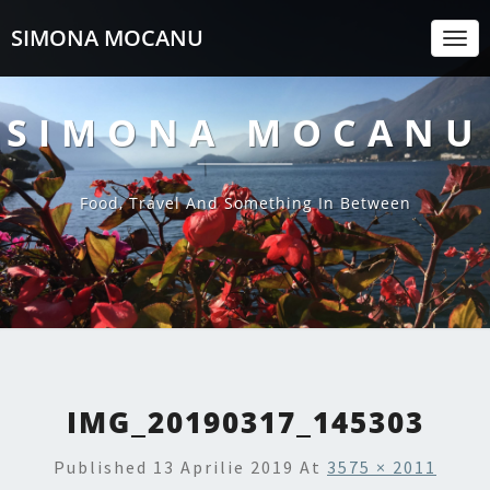
SIMONA MOCANU
Togg
Navi
SIMONA MOCANU
Food, Travel And Something In Between
IMG_20190317_145303
Published
13 Aprilie 2019
At
3575 × 2011