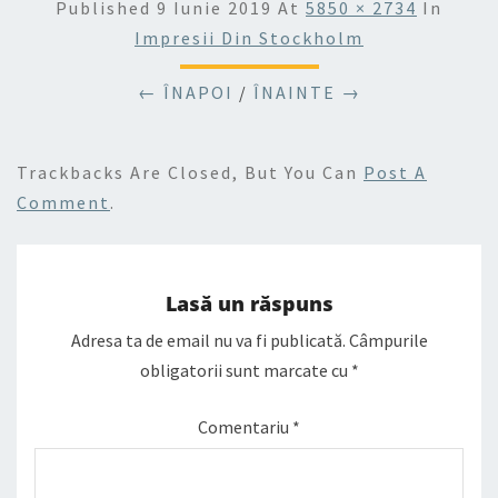
Published
9 Iunie 2019
At
5850 × 2734
In
Impresii Din Stockholm
← ÎNAPOI
/
ÎNAINTE →
Trackbacks Are Closed, But You Can
Post A
Comment
.
Lasă un răspuns
Adresa ta de email nu va fi publicată.
Câmpurile
obligatorii sunt marcate cu
*
Comentariu
*