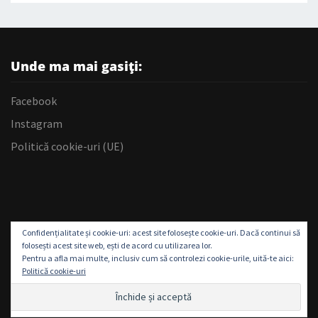
Unde ma mai gasiți:
Facebook
Instagram
Politică cookie-uri (UE)
Confidențialitate și cookie-uri: acest site folosește cookie-uri. Dacă continui să
folosești acest site web, ești de acord cu utilizarea lor.
Pentru a afla mai multe, inclusiv cum să controlezi cookie-urile, uită-te aici:
Politică cookie-uri