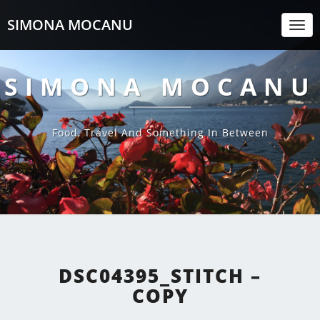
SIMONA MOCANU
Togg
Navi
SIMONA MOCANU
Food, Travel And Something In Between
DSC04395_STITCH –
COPY