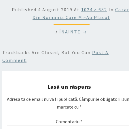
Published
4 August 2019
At
1024 × 682
In
Cazar
Din Romania Care Mi-Au Placut
/
ÎNAINTE →
Trackbacks Are Closed, But You Can
Post A
Comment
.
Lasă un răspuns
Adresa ta de email nu va fi publicată.
Câmpurile obligatorii su
marcate cu
*
Comentariu
*