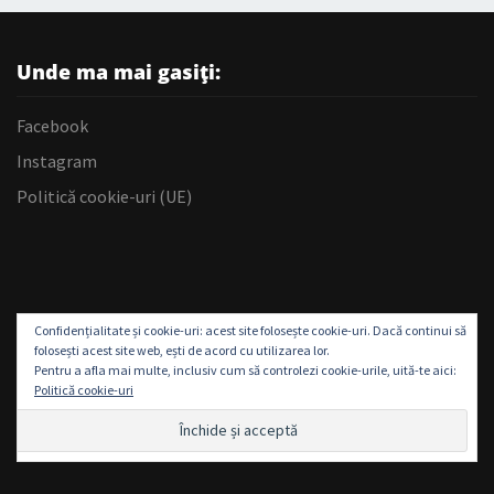
Unde ma mai gasiți:
Facebook
Instagram
Politică cookie-uri (UE)
Confidențialitate și cookie-uri: acest site folosește cookie-uri. Dacă continui să
folosești acest site web, ești de acord cu utilizarea lor.
Pentru a afla mai multe, inclusiv cum să controlezi cookie-urile, uită-te aici:
Politică cookie-uri