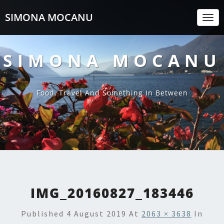
SIMONA MOCANU
Togg
Navi
SIMONA MOCANU
Food, Travel And Something In Between
IMG_20160827_183446
Published
4 August 2019
At
2063 × 3638
In