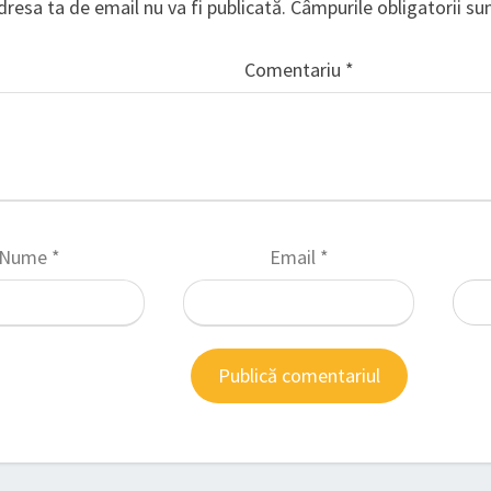
dresa ta de email nu va fi publicată.
Câmpurile obligatorii s
Comentariu
*
Nume
*
Email
*