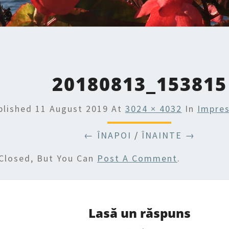
20180813_153815
blished
11 August 2019
At
3024 × 4032
In
Impres
← ÎNAPOI
/
ÎNAINTE →
Closed, But You Can
Post A Comment
.
Lasă un răspuns