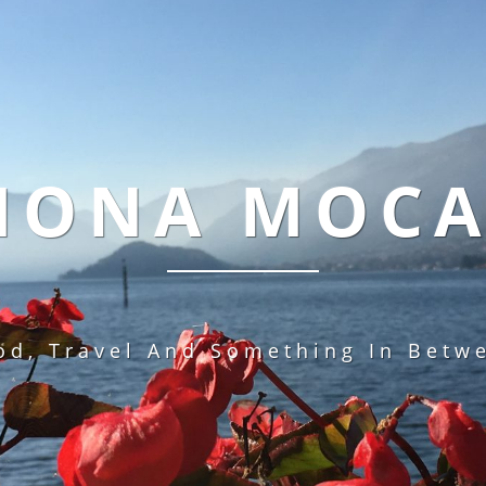
MONA MOC
od, Travel And Something In Betw