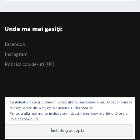
Unde ma mai gasiți:
Facebook
Instagram
Politică cookie-uri (UE)
Confidențialitate și cookie-uri: acest site folosește cookie-uri. Dacă continui să
folosești acest site web, ești de acord cu utilizarea lor.
Pentru a afla mai multe, inclusiv cum să controlezi cookie-urile, uită-te aici:
Politică cookie-uri