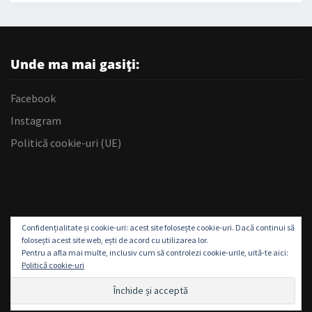
Unde ma mai gasiți:
Facebook
Instagram
Politică cookie-uri (UE)
Confidențialitate și cookie-uri: acest site folosește cookie-uri. Dacă continui să
folosești acest site web, ești de acord cu utilizarea lor.
Pentru a afla mai multe, inclusiv cum să controlezi cookie-urile, uită-te aici:
Politică cookie-uri