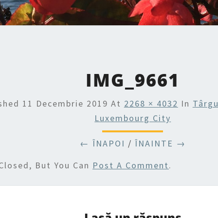
IMG_9661
ished
11 Decembrie 2019
At
2268 × 4032
In
Târgu
Luxembourg City
← ÎNAPOI
/
ÎNAINTE →
Closed, But You Can
Post A Comment
.
Lasă un răspuns