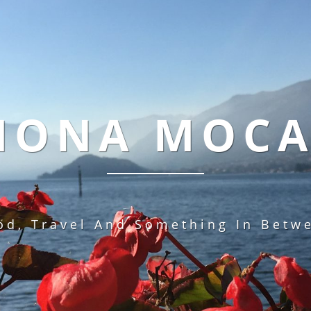
MONA MOC
od, Travel And Something In Betw