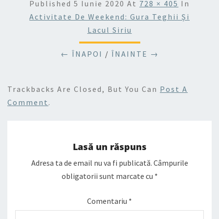
Published
5 Iunie 2020
At
728 × 405
In
Activitate De Weekend: Gura Teghii Și
Lacul Siriu
← ÎNAPOI
/
ÎNAINTE →
Trackbacks Are Closed, But You Can
Post A
Comment
.
Lasă un răspuns
Adresa ta de email nu va fi publicată.
Câmpurile
obligatorii sunt marcate cu
*
Comentariu
*