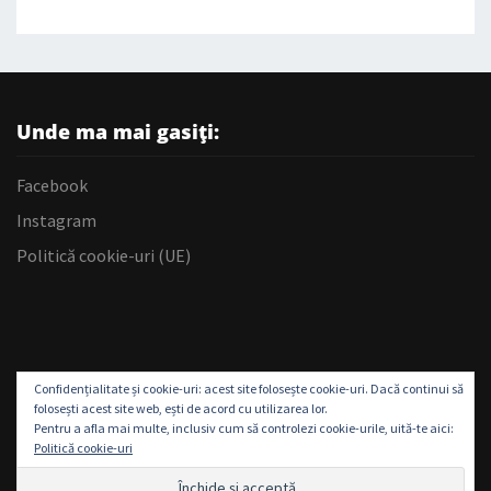
Unde ma mai gasiți:
Facebook
Instagram
Politică cookie-uri (UE)
Confidențialitate și cookie-uri: acest site folosește cookie-uri. Dacă continui să
folosești acest site web, ești de acord cu utilizarea lor.
Pentru a afla mai multe, inclusiv cum să controlezi cookie-urile, uită-te aici:
Politică cookie-uri