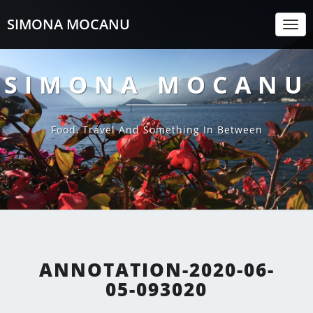
SIMONA MOCANU
Togg
Navi
SIMONA MOCANU
Food, Travel And Something In Between
ANNOTATION-2020-06-
05-093020