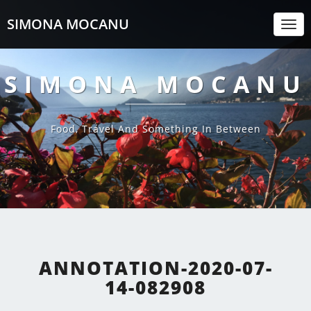
SIMONA MOCANU
Togg
Navi
SIMONA MOCANU
Food, Travel And Something In Between
ANNOTATION-2020-07-
14-082908