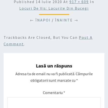
Published
14 Iulie 2020
At
917 × 609
In
Locuri De Vis: Lacurile Din Bucegi
← ÎNAPOI
/
ÎNAINTE →
Trackbacks Are Closed, But You Can
Post A
Comment
.
Lasă un răspuns
Adresa ta de email nu va fi publicată.
Câmpurile
obligatorii sunt marcate cu
*
Comentariu
*