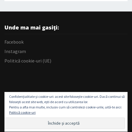
Unde ma mai gasiți:
Facebook
Instagram
Politică cookie-uri (UE)
Confidențialitate și cookie-uri: acest site folosește cookie-uri. Dacă continui să
folosești acest site web, ești de acord cu utilizarea lor.
Pentru a afla mai multe, inclusiv cum să controlezi cookie-urile, uită-te aici:
Politică cookie-uri