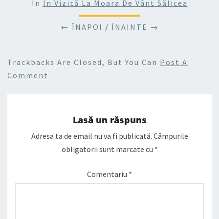
In
În Vizită La Moara De Vânt Sălicea
← ÎNAPOI
/
ÎNAINTE →
Trackbacks Are Closed, But You Can
Post A
Comment
.
Lasă un răspuns
Adresa ta de email nu va fi publicată.
Câmpurile
obligatorii sunt marcate cu
*
Comentariu
*