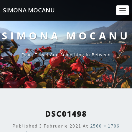
SIMONA MOCANU
Togg
Navi
SIMONA MOCANU
Food, Travel And Something In Between
DSC01498
Published
3 Februarie 2021
At
2560 × 1706