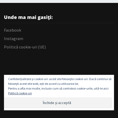
Unde ma mai gasiți:
Facebook
Instagram
Politică cookie-uri (UE)
Confidențialitate și cookie-uri: acest site folosește cookie-uri. Dacă continui să
folosești acest site web, ești de acord cu utilizarea lor.
Pentru a afla mai multe, inclusiv cum să controlezi cookie-urile, uită-te aici:
Politică cookie-uri