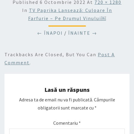
Published
6 Octombrie 2022
At
720 × 1280
In
TV Paprika Lansează: Culoare În
Farfurie – Pe Drumul Vinului￼
← ÎNAPOI
/
ÎNAINTE →
Trackbacks Are Closed, But You Can
Post A
Comment
.
Lasă un răspuns
Adresa ta de email nu va fi publicată.
Câmpurile
obligatorii sunt marcate cu
*
Comentariu
*