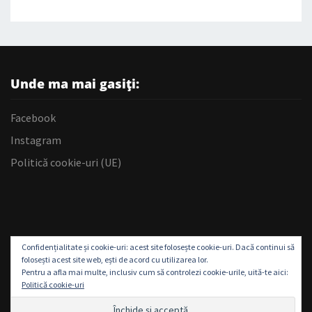
Unde ma mai gasiți:
Facebook
Instagram
Politică cookie-uri (UE)
Confidențialitate și cookie-uri: acest site folosește cookie-uri. Dacă continui să
folosești acest site web, ești de acord cu utilizarea lor.
Pentru a afla mai multe, inclusiv cum să controlezi cookie-urile, uită-te aici:
Politică cookie-uri