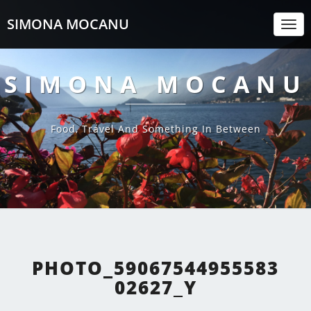
SIMONA MOCANU
Togg
Navi
SIMONA MOCANU
Food, Travel And Something In Between
PHOTO_59067544955583
02627_Y