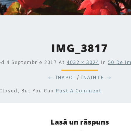
IMG_3817
hed
4 Septembrie 2017
At
4032 × 3024
In
50 De Im
← ÎNAPOI
/
ÎNAINTE →
Closed, But You Can
Post A Comment
.
Lasă un răspuns