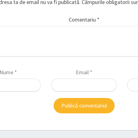
dresa ta de email nu va fi publicată.
Câmpurile obligatorii s
Comentariu
*
Nume
*
Email
*