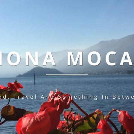
MONA MOC
od, Travel And Something In Betw