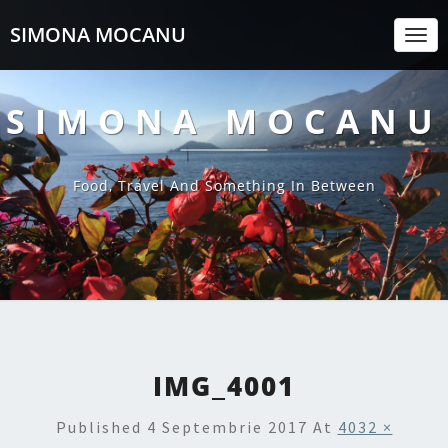
SIMONA MOCANU
Togg
Navi
SIMONA MOCANU
Food, Travel And Something In Between
IMG_4001
Published
4 Septembrie 2017
At
4032 ×