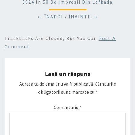
3024
In
50 De Impresii Din Lefkada
← ÎNAPOI
/
ÎNAINTE →
Trackbacks Are Closed, But You Can
Post A
Comment
.
Lasă un răspuns
Adresa ta de email nu va fi publicată.
Câmpurile
obligatorii sunt marcate cu
*
Comentariu
*