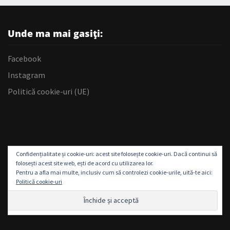
Unde ma mai gasiți:
Facebook
Instagram
Politică cookie-uri (UE)
Confidențialitate și cookie-uri: acest site folosește cookie-uri. Dacă continui să
folosești acest site web, ești de acord cu utilizarea lor.
Pentru a afla mai multe, inclusiv cum să controlezi cookie-urile, uită-te aici:
Politică cookie-uri