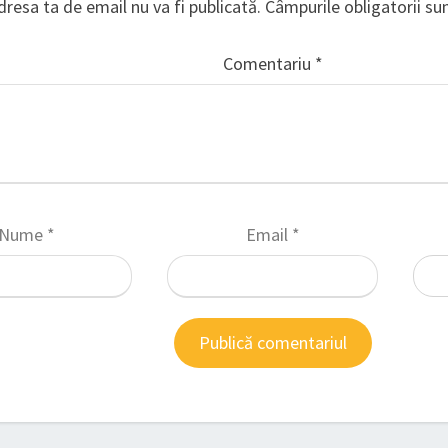
dresa ta de email nu va fi publicată.
Câmpurile obligatorii s
Comentariu
*
Nume
*
Email
*