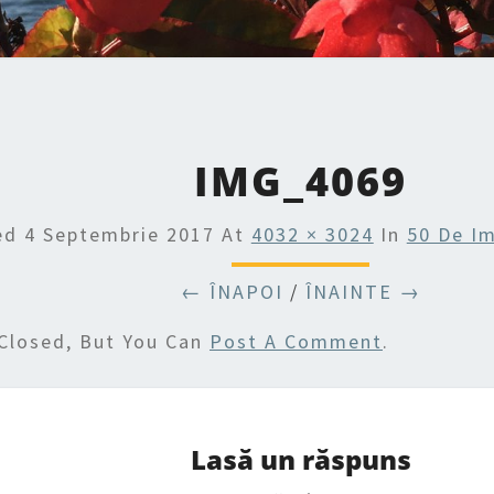
IMG_4069
hed
4 Septembrie 2017
At
4032 × 3024
In
50 De Im
← ÎNAPOI
/
ÎNAINTE →
Closed, But You Can
Post A Comment
.
Lasă un răspuns