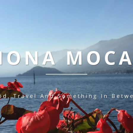
MONA MOC
od, Travel And Something In Betw