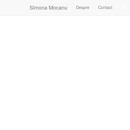
Simona Mocanu
Food, travel and something in between
Simona Mocanu
Despre
Contact