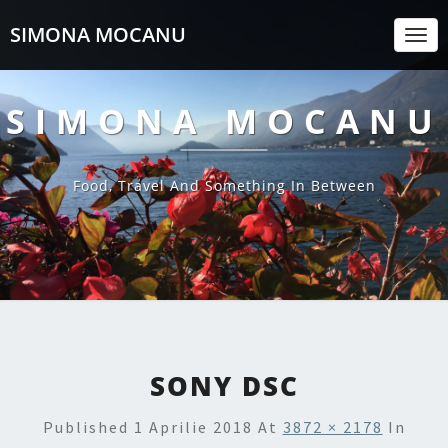
SIMONA MOCANU
Togg
Navi
SIMONA MOCANU
Food, Travel And Something In Between
SONY DSC
Published
1 Aprilie 2018
At
3872 × 2178
In