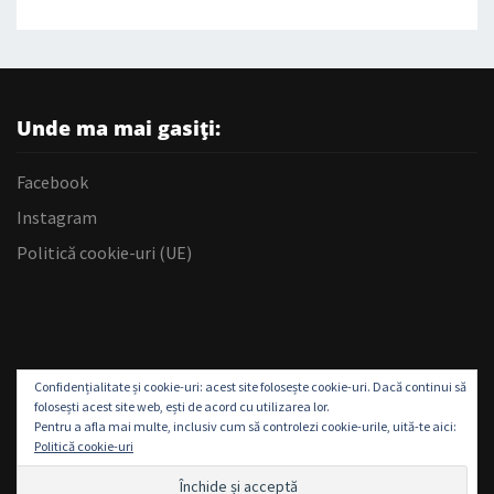
Unde ma mai gasiți:
Facebook
Instagram
Politică cookie-uri (UE)
Confidențialitate și cookie-uri: acest site folosește cookie-uri. Dacă continui să
folosești acest site web, ești de acord cu utilizarea lor.
Pentru a afla mai multe, inclusiv cum să controlezi cookie-urile, uită-te aici:
Politică cookie-uri