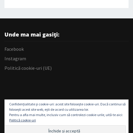
Unde ma mai gasiți:
Facebook
Instagram
Politică cookie-uri (UE)
Confidențialitate și cookie-uri: acest site folosește cookie-uri. Dacă continui să
folosești acest site web, ești de acord cu utilizarea lor.
Pentru a afla mai multe, inclusiv cum să controlezi cookie-urile, uită-te aici:
Politică cookie-uri