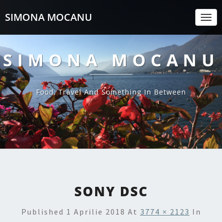
SIMONA MOCANU
Togg
Navi
SIMONA MOCANU
Food, Travel And Something In Between
SONY DSC
Published
1 Aprilie 2018
At
3774 × 2123
In