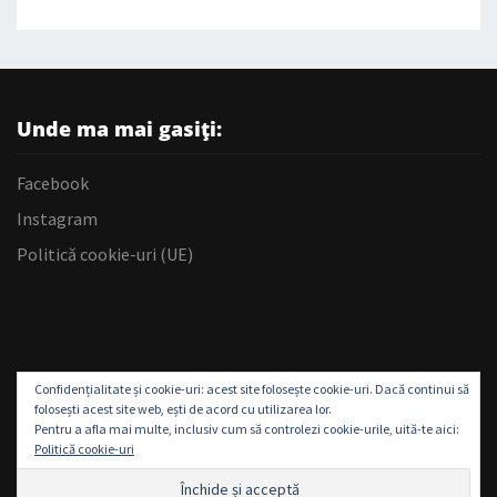
Unde ma mai gasiți:
Facebook
Instagram
Politică cookie-uri (UE)
Confidențialitate și cookie-uri: acest site folosește cookie-uri. Dacă continui să
folosești acest site web, ești de acord cu utilizarea lor.
Pentru a afla mai multe, inclusiv cum să controlezi cookie-urile, uită-te aici:
Politică cookie-uri