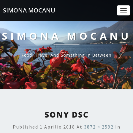
SIMONA MOCANU
Togg
Navi
SIMONA MOCANU
Food, Travel And Something In Between
SONY DSC
Published
1 Aprilie 2018
At
3872 × 2592
In