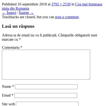
Published
16 septembrie 2018
at
3792 × 2539
in
Cea mai frumoasa
plaja din Romania
← Înapoi
/
Înainte →
Trackbacks are closed, but you can
post a comment
.
Lasă un răspuns
Adresa ta de email nu va fi publicată.
Câmpurile obligatorii sunt
marcate cu
*
Comentariu
*
Nume
*
Email
*
Site web