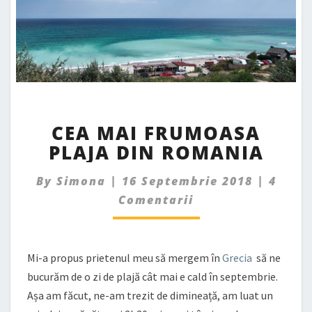
CEA
CEA MAI FRUMOASA
MAI
PLAJA DIN ROMANIA
FRUMOASA
PLAJA
Comme
DIN
By
Simona
|
16 Septembrie 2018
|
4
ROMANIA
Comentarii
Mi-a propus prietenul meu să mergem în
Grecia
să ne
bucurăm de o zi de plajă cât mai e cald în septembrie.
Așa am făcut, ne-am trezit de dimineață, am luat un