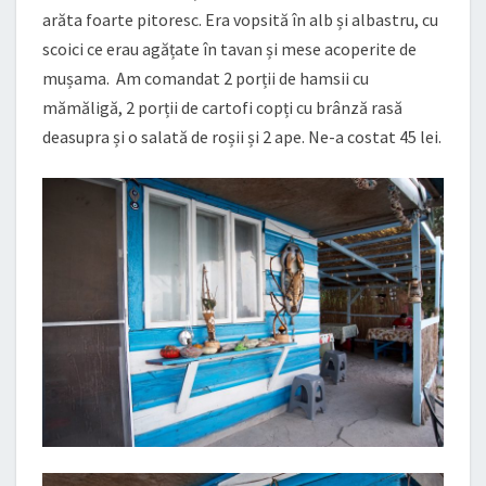
arăta foarte pitoresc. Era vopsită în alb și albastru, cu
scoici ce erau agățate în tavan și mese acoperite de
mușama. Am comandat 2 porții de hamsii cu
mămăligă, 2 porții de cartofi copți cu brânză rasă
deasupra și o salată de roșii și 2 ape. Ne-a costat 45 lei.