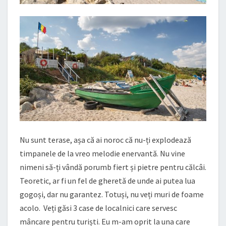
Nu sunt terase, așa că ai noroc că nu-ți explodează
timpanele de la vreo melodie enervantă. Nu vine
nimeni să-ți vândă porumb fiert și pietre pentru călcâi.
Teoretic, ar fi un fel de gheretă de unde ai putea lua
gogoși, dar nu garantez. Totuși, nu veți muri de foame
acolo. Veți găsi 3 case de localnici care servesc
mâncare pentru turiști. Eu m-am oprit la una care