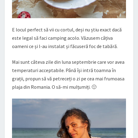
E locul perfect să vii cu cortul, deși nu știu exact dacă
este legal să faci camping acolo. Văzusem câțiva
oameni ce și l-au instalat și făcuseră foc de tabără.
Mai sunt câteva zile din luna septembrie care vor avea
temperaturi acceptabile. Până își intră toamna în
grații, propun să vă petreceți o zi pe cea mai frumoasa
plaja din Romania. O să-mi mulțumiți. 🙂