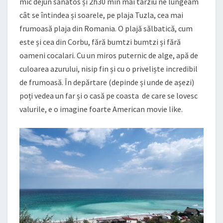
mic dejun sănătos și 2h30 min mai târziu ne lungeam
cât se întindea și soarele, pe plaja Tuzla, cea mai
frumoasă plaja din Romania. O plajă sălbatică, cum
este și cea din Corbu, fără bumtzi bumtzi și fără
oameni cocalari. Cu un miros puternic de alge, apă de
culoarea azurului, nisip fin și cu o priveliște incredibil
de frumoasă. În depărtare (depinde și unde de așezi)
poți vedea un far și o casă pe coasta de care se lovesc
valurile, e o imagine foarte American movie like.