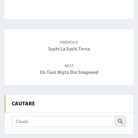
Post
navigation
PREVIOUS
Sushi La Sushi Terra
NEXT
Un Tool Mișto Din Snapseed
CAUTARE
Search Button
Search
for: