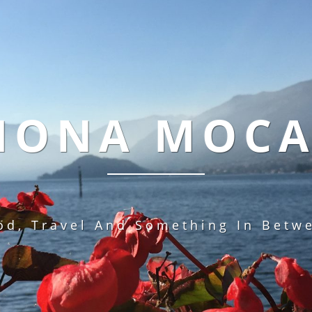
MONA MOC
od, Travel And Something In Betw