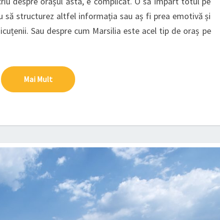
iu despre orașul ăsta, e complicat. O să împart totul pe
u să structurez altfel informația sau aș fi prea emotivă și
icuțenii. Sau despre cum Marsilia este acel tip de oraș pe
Mai Mult
Mai Mult