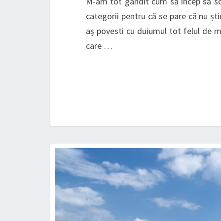
M-am tot gândit cum să încep să scr
categorii pentru că se pare că nu ști
aș povesti cu duiumul tot felul de m
care …