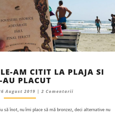
CARTI
LE-AM CITIT LA PLAJA SI
PE
-AU PLACUT
CARE
LE-
Comments
AM
26 August 2019
|
2 Comentarii
CITIT
LA
iu să înot, nu îmi place să mă bronzez, deci alternative nu
PLAJA