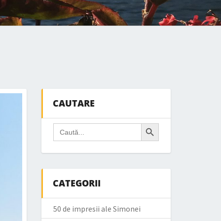
CAUTARE
Search Button
Search
for:
CATEGORII
50 de impresii ale Simonei