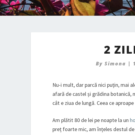
2 ZI
By
Simona
|
Nu-i mult, dar parcă nici puțin, mai a
afară de castel și grădina botanică, nu
cât e ziua de lungă. Ceea ce aproape 
Am plătit 80 de lei pe noapte la un
ho
preț foarte mic, am înțeles destul de