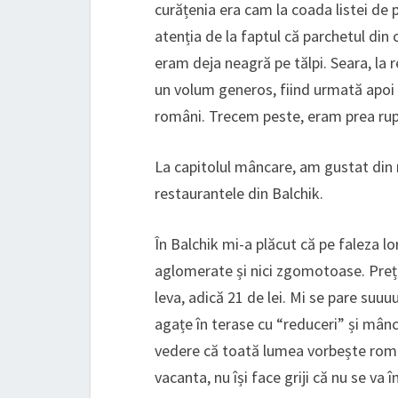
curățenia era cam la coada listei de p
atenția de la faptul că parchetul din
eram deja neagră pe tălpi. Seara, la r
un volum generos, fiind urmată apoi 
români. Trecem peste, eram prea rup
La capitolul mâncare, am gustat din m
restaurantele din Balchik.
În Balchik mi-a plăcut că pe faleza l
aglomerate și nici zgomotoase. Prețu
leva, adică 21 de lei. Mi se pare suu
agațe în terase cu “reduceri” și mânc
vedere că toată lumea vorbește româ
vacanta, nu își face griji că nu se va 