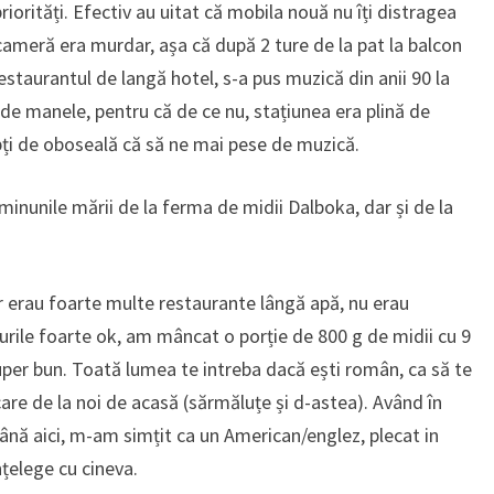
riorități. Efectiv au uitat că mobila nouă nu îți distragea
 cameră era murdar, așa că după 2 ture de la pat la balcon
estaurantul de langă hotel, s-a pus muzică din anii 90 la
de manele, pentru că de ce nu, stațiunea era plină de
ți de oboseală că să ne mai pese de muzică.
inunile mării de la ferma de midii Dalboka, dar și de la
or erau foarte multe restaurante lângă apă, nu erau
rile foarte ok, am mâncat o porție de 800 g de midii cu 9
uuper bun. Toată lumea te intreba dacă ești român, ca să te
are de la noi de acasă (sărmăluțe și d-astea). Având în
nă aici, m-am simțit ca un American/englez, plecat in
înțelege cu cineva.