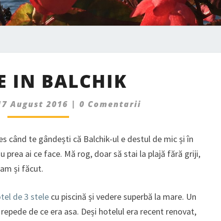
2
LE IN BALCHIK
ZILE
IN
Comments
17 August 2016
BALCHIK
|
0 Comentarii
les când te gândești că Balchik-ul e destul de mic și în
 prea ai ce face. Mă rog, doar să stai la plajă fără griji,
am și făcut.
tel de 3 stele
cu piscină și vedere superbă la mare. Un
 repede de ce era asa. Deși hotelul era recent renovat,