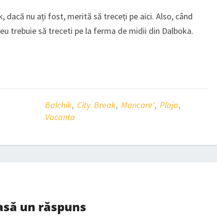
, dacă nu ați fost, merită să treceți pe aici. Also, când
eu trebuie să treceti pe la ferma de midii din Dalboka.
Balchik
,
City Break
,
Mancare'
,
Plaja
,
Vacanta
asă un răspuns