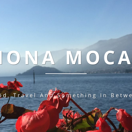
MONA MOC
od, Travel And Something In Betw