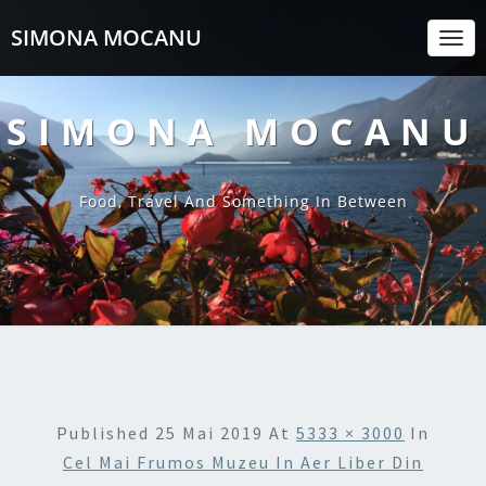
SIMONA MOCANU
Togg
Navi
SIMONA MOCANU
Food, Travel And Something In Between
Published
25 Mai 2019
At
5333 × 3000
In
Cel Mai Frumos Muzeu In Aer Liber Din