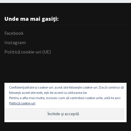
Unde ma mai gasiți:
Facebook
Instagram
Politică cookie-uri (UE)
Confidențialitate și cookie-uri: acest site folosește cookie-uri. Dacă continui să
folosești acest site web, ești de acord cu utilizarea lor.
Pentru a afla mai multe, inclusiv cum să controlezi cookie-urile, uită-te aici:
Politică cookie-uri