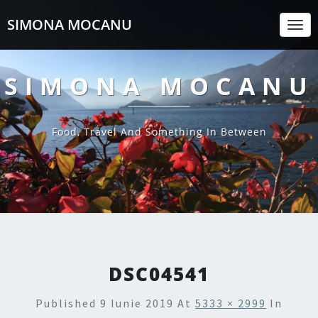
SIMONA MOCANU
Togg
Navi
SIMONA MOCANU
Food, Travel And Something In Between
DSC04541
Published
9 Iunie 2019
At
5333 × 2999
In