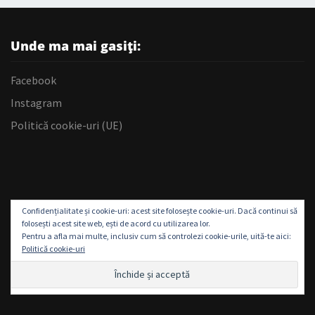
Unde ma mai gasiți:
Facebook
Instagram
Politică cookie-uri (UE)
Confidențialitate și cookie-uri: acest site folosește cookie-uri. Dacă continui să
folosești acest site web, ești de acord cu utilizarea lor.
Pentru a afla mai multe, inclusiv cum să controlezi cookie-urile, uită-te aici:
Politică cookie-uri