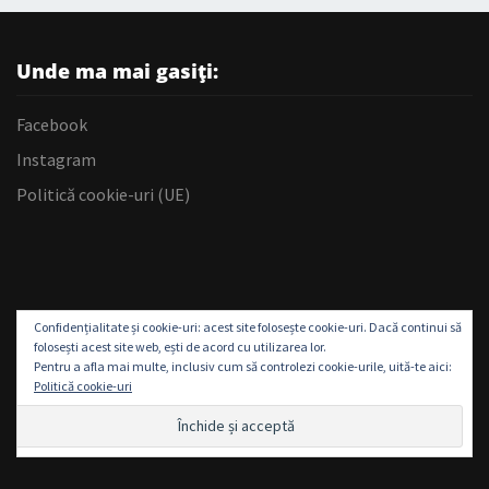
Unde ma mai gasiți:
Facebook
Instagram
Politică cookie-uri (UE)
Confidențialitate și cookie-uri: acest site folosește cookie-uri. Dacă continui să
folosești acest site web, ești de acord cu utilizarea lor.
Pentru a afla mai multe, inclusiv cum să controlezi cookie-urile, uită-te aici:
Politică cookie-uri