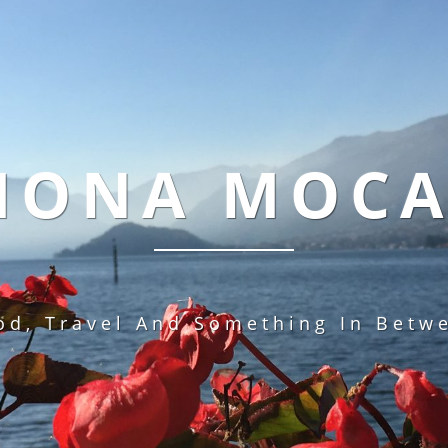
MONA MOC
od, Travel And Something In Betw