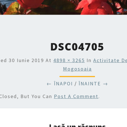
DSC04705
hed
30 Iunie 2019
At
4898 × 3265
In
Activitate D
Mogosoaia
← ÎNAPOI
/
ÎNAINTE →
Closed, But You Can
Post A Comment
.
Lasă un răspuns