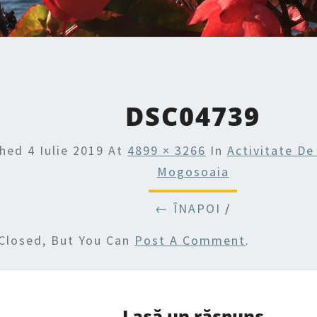
DSC04739
shed
4 Iulie 2019
At
4899 × 3266
In
Activitate De
Mogosoaia
← ÎNAPOI
/
Closed, But You Can
Post A Comment
.
Lasă un răspuns