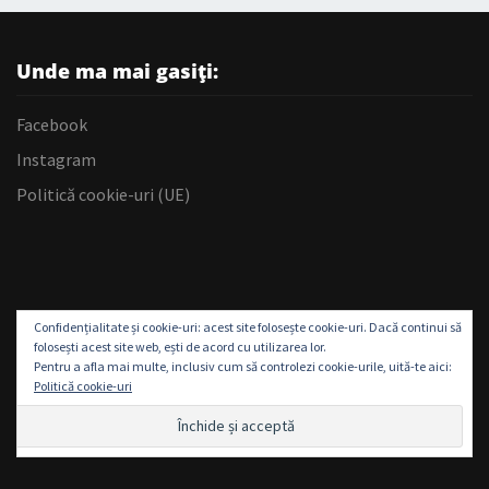
Unde ma mai gasiți:
Facebook
Instagram
Politică cookie-uri (UE)
Confidențialitate și cookie-uri: acest site folosește cookie-uri. Dacă continui să
folosești acest site web, ești de acord cu utilizarea lor.
Pentru a afla mai multe, inclusiv cum să controlezi cookie-urile, uită-te aici:
Politică cookie-uri