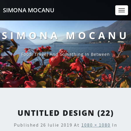
SIMONA MOCANU
Togg
Navi
SIMONA MOCANU
Food, Travel And Something In Between
UNTITLED DESIGN (22)
Published
26 Iulie 2019
At
1080 × 1080
In