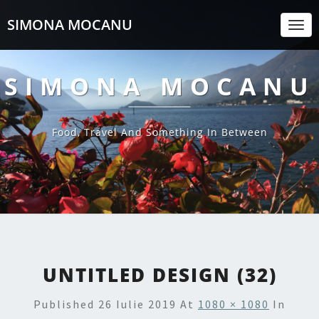
SIMONA MOCANU
Togg
Navi
SIMONA MOCANU
Food, Travel And Something In Between
UNTITLED DESIGN (32)
Published
26 Iulie 2019
At
1080 × 1080
In