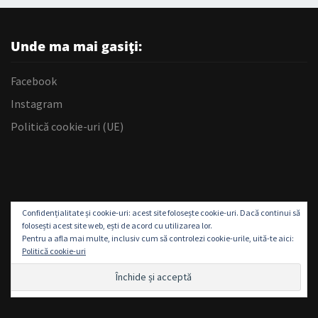
Unde ma mai gasiți:
Facebook
Instagram
Politică cookie-uri (UE)
Confidențialitate și cookie-uri: acest site folosește cookie-uri. Dacă continui să
folosești acest site web, ești de acord cu utilizarea lor.
Pentru a afla mai multe, inclusiv cum să controlezi cookie-urile, uită-te aici:
Politică cookie-uri