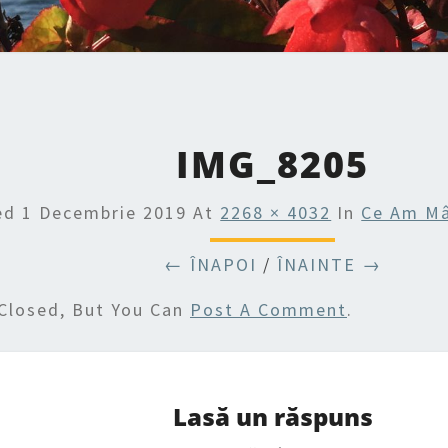
IMG_8205
hed
1 Decembrie 2019
At
2268 × 4032
In
Ce Am Mân
← ÎNAPOI
/
ÎNAINTE →
Closed, But You Can
Post A Comment
.
Lasă un răspuns