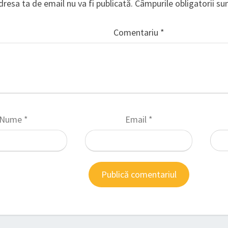
dresa ta de email nu va fi publicată.
Câmpurile obligatorii s
Comentariu
*
Nume
*
Email
*