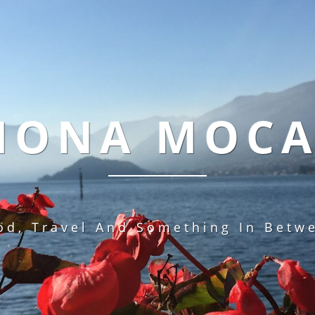
MONA MOC
od, Travel And Something In Betw