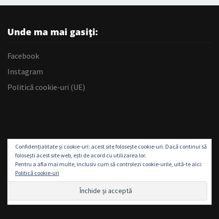
Unde ma mai gasiți:
Facebook
Instagram
Politică cookie-uri (UE)
Confidențialitate și cookie-uri: acest site folosește cookie-uri. Dacă continui să
folosești acest site web, ești de acord cu utilizarea lor.
Pentru a afla mai multe, inclusiv cum să controlezi cookie-urile, uită-te aici:
Politică cookie-uri