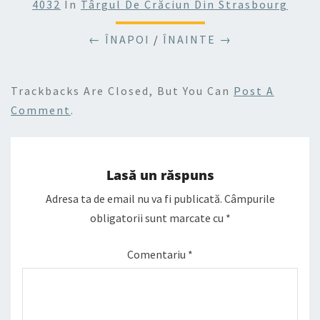
4032
In
Târgul De Crăciun Din Strasbourg
← ÎNAPOI
/
ÎNAINTE →
Trackbacks Are Closed, But You Can
Post A
Comment
.
Lasă un răspuns
Adresa ta de email nu va fi publicată.
Câmpurile
obligatorii sunt marcate cu
*
Comentariu
*